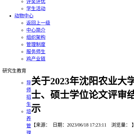
评奖评优
学生活动
动物中心
返回上一级
中心简介
组织架构
管理制度
服务师生
鸡产业链
研究生教育
关于2023年沈阳农业大
导
师
士、硕士学位论文评审
招
生
示
培
养
【来源： 日期：2023/06/18 17:23:11 浏览量：
管
理