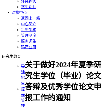
评奖评优
学生活动
动物中心
返回上一级
中心简介
组织架构
管理制度
服务师生
鸡产业链
研究生教育
关于做好2024年夏季研
导
师
究生学位（毕业）论文
招
生
答辩及优秀学位论文申
培
养
报工作的通知
管
理