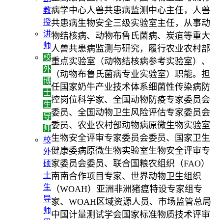
病学中心人兽共患病监测中心主任，人兽
教
授
共患病生物安全三级实验室主任，从事动
讲
物结核病、动物布鲁氏菌病、炭疽等重大
师
人兽共患病监测与研究，履行农业农村部
校
重点实验室（动物结核病参考实验室）、
外
（动物布鲁氏菌病专业实验室）职能。担
博
任国家奶牛产业技术体系细菌性传染病防
士
控岗位科学家、全国动物防疫专家委员会
生
委员、全国动物卫生风险评估专家委员会
导
委员、农业农村部动物病原微生物实验室
师
生物安全评审专家委员会委员、国家卫生
校
健康委病原微生物实验室生物安全评审专
外
家委员会委员、联合国粮农组织（FAO）
硕
士
南南合作项目专家、世界动物卫生组织
生
（WOAH）亚洲非洲猪瘟特设专家组专
导
家、WOAH区域资源人员、市场监管总局
师
中国计量测试学会国家标准物质技术评审