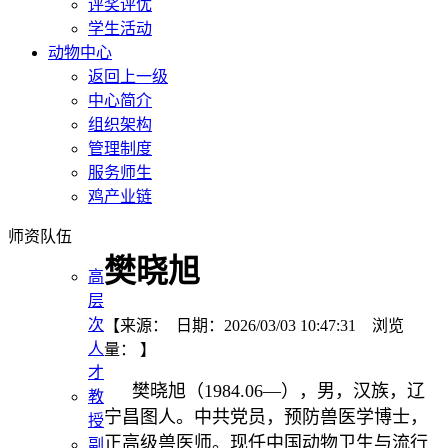
评奖评优
学生活动
动物中心
返回上一级
中心简介
组织架构
管理制度
服务师生
鸡产业链
师资队伍
樊晓旭
高
层
次
【来源： 日期：2026/03/03 10:47:31 浏览
人
量：
】
才
樊晓旭（1984.06—），男，汉族，辽
教
宁昌图人。中共党员，预防兽医学博士，
授
正高级兽医师。现任中国动物卫生与流行
副