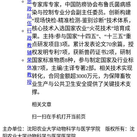
思
专家库专家，中国防痨协会布鲁氏菌病感
政
染与控制专业分会副主任委员。创新构建
队
“现场快检-精准检测-鉴别诊断”技术体系，
伍
核心技术入选国家农业“火花技术”培育成
行
果。主持/参与国家“十四五”、“十三五”重
政
点研发项目3项。累计发表论文70余篇，授
教
权发明专利7项，获新兽药证书2项，研制
辅
国家标准物质8种，参与制定国家及行业标
荣
休
准7项，主编/主译专著2部。相关技术实现
教
转化，合同金额超3000万元，为保障畜牧
授
业生产与公共卫生安全提供了关键技术支
撑。
相关文章
扫一扫在手机打开当前页
主办单位：沈阳农业大学动物科学与医学学院 版权所有：沈
阳农业大学动物科学与医学医学院