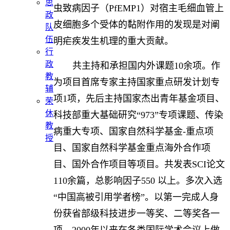
思
虫致病因子（PfEMP1）对宿主毛细血管上
政
皮细胞多个受体的黏附作用的发现是对阐
队
伍
明疟疾发生机理的重大贡献。
行
政
共主持和承担国内外课题10余项。作
教
为项目首席专家主持国家重点研发计划专
辅
项1项，先后主持国家杰出青年基金项目、
荣
休
科技部重大基础研究“973”专项课题、传染
教
病重大专项、国家自然科学基金-重点项
授
目、国家自然科学基金重点海外合作项
目、国外合作项目等项目。共发表SCI论文
110余篇，总影响因子550 以上。多次入选
“中国高被引用学者榜”。以第一完成人身
份获省部级科技进步一等奖、二等奖各一
项。2000年以来在各类国际学术会议上做