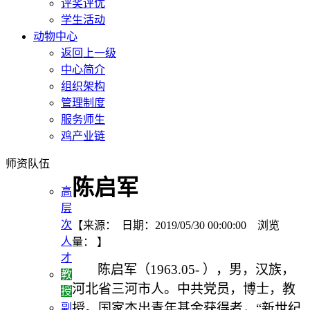
评奖评优
学生活动
动物中心
返回上一级
中心简介
组织架构
管理制度
服务师生
鸡产业链
师资队伍
陈启军
高
层
次
【来源： 日期：2019/05/30 00:00:00 浏览
人
量：
】
才
陈启军（1963.05- ），男，汉族，
教
河北省三河市人。中共党员，博士，教
授
授。
国家杰出青年基金获得者
，“新世纪
副