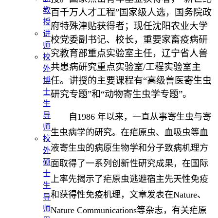
教
百千万人才工程”国家级人选，国务院政
授
府特殊津贴获得者；现任沈阳农业大学
讲
校党委副书记、校长，重要家畜疫病研
师
究教育部重点实验室主任，辽宁省人兽
校
共患病研究重点实验室/工程实验室主
外
任。讲授的主要课程有“高级兽医寄生虫
博
士
研究专题”和“动物寄生虫学专题”。
生
导
自1986 年以来，一直从事寄生虫与寄
师
生虫病学的研究。在疟原虫、血吸虫等血
校
液寄生虫的病原生物学和分子致病机理方
外
硕
面取得了一系列创新性研究成果，在国际
士
上率先揭示了疟原虫逃避宿主先天性免疫
生
和获得性免疫机理，文章发表在Nature、
导
师
Nature Communications等杂志，有关疟原