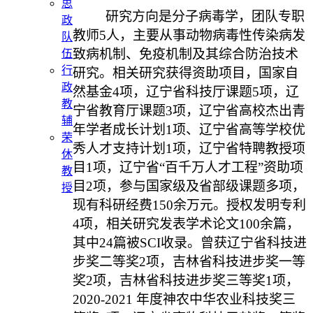
思
研究方向是分子病毒学，团队专职
政
教师5人，主要从事动物病毒性传染病发
队
致病机制、免疫机制及其综合防治技术
伍
行
研究。相关研究获得资助项目，国家自
政
然基金4项，辽宁省科技厅课题5项，辽
教
宁省教育厅课题3项，辽宁省高校杰出青
辅
年学者成长计划1项、辽宁省高等学校优
荣
秀人才支持计划1项，辽宁省特聘教授项
休
目1项，辽宁省“百千万人才工程”资助项
教
目2项，参与国家级及省部级课题多项，
授
现有科研经费150余万元。授权发明专利
4项，相关研究发表学术论文100余篇，
其中24篇被SCI收录。曾获辽宁省科技进
步奖二等奖2项，吉林省科技进步奖一等
奖2项，吉林省科技进步奖三等奖1项，
2020-2021 年度神农中华农业科技奖三