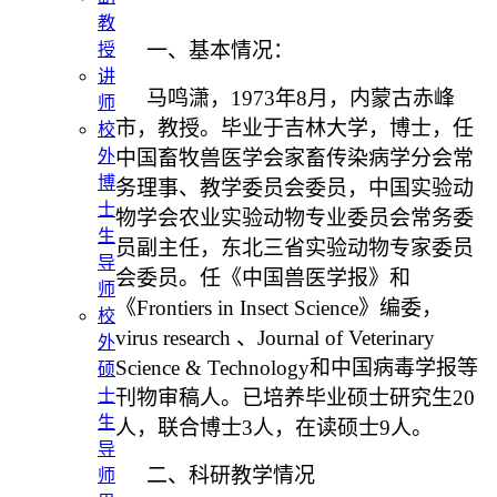
教
一、基本情况：
授
讲
马鸣潇，1973年8月，内蒙古赤峰
师
市，教授。毕业于吉林大学，博士，任
校
中国畜牧兽医学会家畜传染病学分会常
外
博
务理事、教学委员会委员，中国实验动
士
物学会农业实验动物专业委员会常务委
生
员副主任，东北三省实验动物专家委员
导
会委员。任《中国兽医学报》和
师
《Frontiers in Insect Science》编委，
校
virus research 、Journal of Veterinary
外
Science & Technology和中国病毒学报等
硕
刊物审稿人。已培养毕业硕士研究生20
士
生
人，联合博士3人，在读硕士9人。
导
二、科研教学情况
师