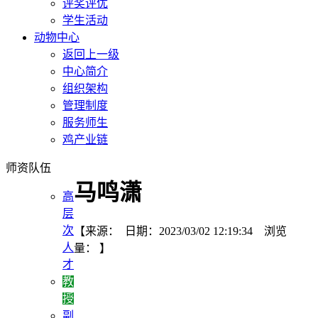
评奖评优
学生活动
动物中心
返回上一级
中心简介
组织架构
管理制度
服务师生
鸡产业链
师资队伍
马鸣潇
高
层
次
【来源： 日期：2023/03/02 12:19:34 浏览
人
量：
】
才
教
授
副