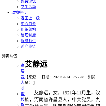
评奖评优
学生活动
动物中心
返回上一级
中心简介
组织架构
管理制度
服务师生
鸡产业链
师资队伍
艾静远
高
层
次
【来源： 日期：2020/04/14 17:27:48 浏览
人
量：
】
才
艾静远，女，
1921
年
11
月生，汉
教
族，河南省许昌县人，中共党员，九
授
副