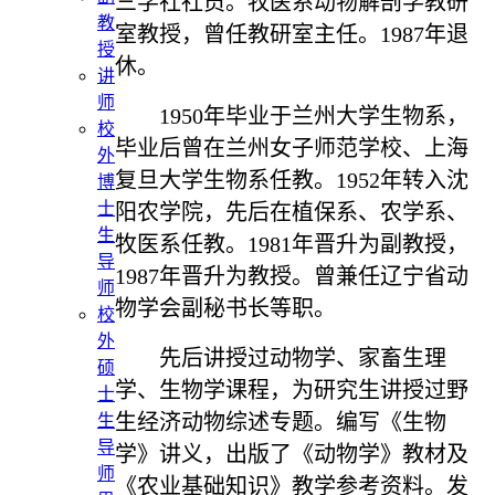
三学社社员。牧医系动物解剖学教研
教
室教授，曾任教研室主任。
1987
年退
授
休。
讲
师
1950
年毕业于兰州大学生物系，
校
毕业后曾在兰州女子师范学校、上海
外
复旦大学生物系任教。
1952
年转入沈
博
士
阳农学院，先后在植保系、农学系、
生
牧医系任教。
1981
年晋升为副教授，
导
1987
年晋升为教授。曾兼任辽宁省动
师
物学会副秘书长等职。
校
外
先后讲授过动物学、家畜生理
硕
学、生物学课程，为研究生讲授过野
士
生经济动物综述专题。编写《生物
生
导
学》讲义，出版了《动物学》教材及
师
《农业基础知识》教学参考资料。发