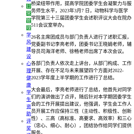
桥梁纽带作用，提高学院团委学生会凝聚力与服
日
务师生水平，2023年3月7 日，动物科学与医学
常
学院第三十三届团委学生会述职评议大会在院办
管
511会议室举办。
理
学
26名主席团成员与部门负责人进行了述职汇报，
风
党委副书记李亮老师，团委书记王晓娟老师，辅
建
导员司海洋老师、徐畅老师出席了本次会议。
设
各部门负责人依次走上讲台，从部门构成、工作
心
开展、存在不足与未来展望四个方面对2022-
理
2023学年度上半学期的工作进行了总结。
健
康
大会最后，李亮老师进行了总结，他首先对同学
学
们的演讲做出了点评，随后针对本学期团委学生
生
会的工作开展提出建议，他强调，学生会工作人
资
员开展工作应保持三性（主动性、积极性、创新
助
性）、三高（高标准、高要求、高效率）和三心
评
（忠心、细心、耐心），团结协作给同学们提供
奖
服务。