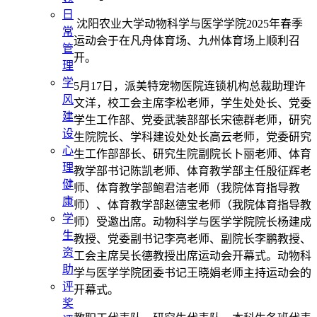
日
沈阳农业大学动物科学与医学学院2025年春季
常
运动会于在凡舟体育场、九州体育场上顺利召
管
开。
理
学
5月17日，派美特宠物医院连锁机构总裁助理许
风
文洋，校工会主席李松老师，学生处处长、党委
建
学生工作部、党委武装部部长宋德群老师，研究
设
生院院长、学科建设处处长高云老师，党委研究
心
生工作部部长、研究生院副院长卜丽老师、体育
理
教学部书记陈凯老师、体育教学部主任殷征辉老
健
师、体育教学部鲍君洁老师（我院体育指导教
康
师）、体育教学部赵德宝老师（我院体育指导教
学
师）受邀出席。动物科学与医学学院院长杨建成
生
教授、党委副书记李亮老师、副院长李鹏教授、
资
工会主席吴长德教授出席运动会开幕式。动物科
助
学与医学学院团委书记王晓娟老师主持运动会的
评
开幕式。
奖