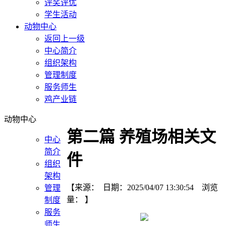
评奖评优
学生活动
动物中心
返回上一级
中心简介
组织架构
管理制度
服务师生
鸡产业链
动物中心
第二篇 养殖场相关文
中心
简介
件
组织
架构
【来源： 日期：2025/04/07 13:30:54 浏览
管理
量：
】
制度
服务
师生