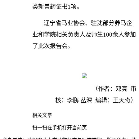
类新兽药证书
1
项
。
辽宁省马业协会、驻沈部分养马企
业和
学院相关负责人及师生
100
余人参加
了此次报告会。
（作者：邓亮
审
核：李鹏 丛深
编辑：王天奇）
相关文章
扫一扫在手机打开当前页