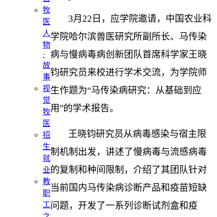
牧
3
月
22
日，应学院邀请，中国农业科
医
人
学院哈尔滨兽医研究所副所长、马传染
物
病
与
慢病毒病创新团队首席科学家王晓
·
故
钧研究员
来
校
进行学术交流
，
为
学院
师
事
视
生
作题为
“
马传染病研究：从基础到应
觉
用
”的
学术报告。
牧
医
王晓钧研究员从病毒感染与宿主限
招
生
制机制出发，讲述了慢病毒与流感病毒
就
的复制和种间限制
，介绍了其团队针对
业
教
当前国内马
传染病诊断产品
和
疫苗短缺
职
问题
，
开发了一系列
诊断试剂盒
和
疫
工
之