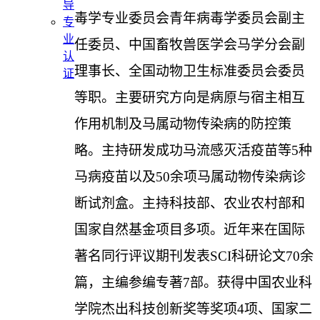
导
毒学专业委员会青年病毒学委员会副主
专
业
任委员、中国畜牧兽医学会马学分会副
认
理事长、全国动物卫生标准委员会委员
证
等职。
主要研究方向是病原与宿主相互
作用机制及马属动物传染病的防控策
略。主持研发成功马流感灭活疫苗等
5
种
马病疫苗以及
50
余项马属动物传染病诊
断试剂盒。
主持科技部、农业
农村
部和
国家自然基金项目多项。近年来在国际
著名同行评议期刊发表
SCI
科研论文
70
余
篇，主编参编专著
7
部。获得中国农业科
学院杰出科技创新奖等奖项
4
项
、
国家二