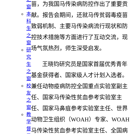
苗
，为我国
马传染病防控
作出了重要贡
窗
本
献。报告会期间，还就马传贫弱毒疫苗
科
致弱机制、主要马
传染病
流行现状和防
生
之
控技术措施等方面进行了互动交流，现
窗
场气氛热烈，师生深受启发。
研
究
王晓钧研究员是国家首届优秀青年
生
之
基金获得者
、
国家级人才计划入选者
。
窗
兼任动物疫病防控全国重点实验室副主
校
友
任、国家马传染性贫血参考实验室主
之
窗
任、国家马鼻疽参考实验室主任、世界
教
动物卫生组织（
WOAH
）专家、
WOAH
学
督
马传染性贫血参考实验室主任、全国病