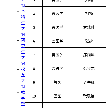
3
窗
本
兽医学
刘畅
4
科
生
兽医学
袁炫帅
5
之
窗
研
兽医学
张梦
6
究
生
兽医学
房雨凤
7
之
窗
兽医学
张金龙
8
校
友
之
兽医
巩宇红
9
窗
教
兽医
韩敬娴
10
学
督