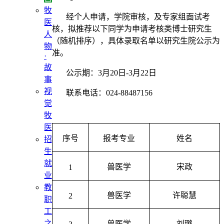
牧
经个人申请，学院审核，及专家组面试考
医
核，拟推荐以下同学为申请考核类博士研究生
人
（随机排序），具体录取名单以研究生院公示为
物
准。
·
故
公示期：
3
月
20
日
-3
月
22
日
事
视
联系电话：
024-88487156
觉
牧
医
序号
报考专业
姓名
招
生
就
兽医学
宋政
1
业
教
兽医学
许聪慧
2
职
工
之
兽医学
刘璐