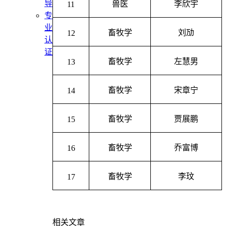
导
兽医
李欣宇
11
专
业
畜牧学
刘劢
12
认
证
畜牧学
左慧男
13
畜牧学
宋章宁
14
畜牧学
贾展鹏
15
畜牧学
乔富博
16
畜牧学
李玟
17
相关文章