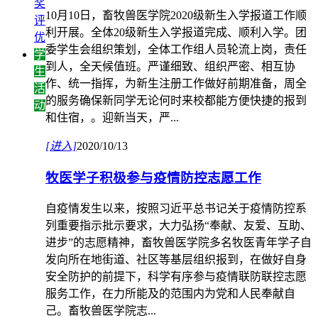
奖
10月10日，畜牧兽医学院2020级新生入学报道工作顺
评
利开展。全体20级新生入学报道完成、顺利入学。团
优
委学生会组织策划，全体工作组人员轮流上岗，责任
学
到人，全天候值班。严谨细致、组织严密、相互协
生
作、统一指挥，为新生注册工作做好前期准备，周全
活
的服务确保新同学无论何时来校都能方便快捷的报到
动
和住宿，。迎新当天，严...
[进入]
2020/10/13
牧医学子积极参与疫情防控志愿工作
自疫情发生以来，按照习近平总书记关于疫情防控系
列重要指示批示要求，大力弘扬“奉献、友爱、互助、
进步”的志愿精神，畜牧兽医学院多名牧医青年学子自
发向所在地街道、社区等基层组织报到，在做好自身
安全防护的前提下，科学有序参与疫情联防联控志愿
服务工作，在力所能及的范围内为党和人民奉献自
己。畜牧兽医学院志...